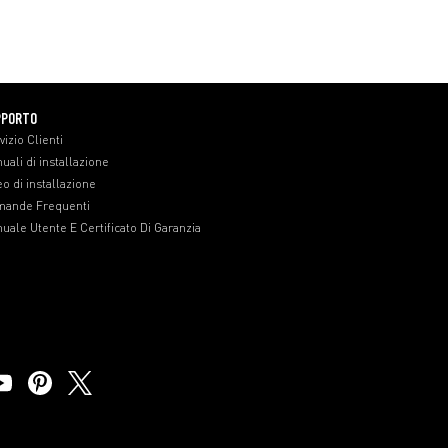
PPORTO
vizio Clienti
uali di installazione
eo di installazione
ande Frequenti
uale Utente E Certificato Di Garanzia