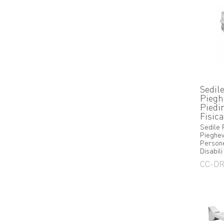
Fisicamente Disabili
Sedil
Piegh
Piedi
Fisic
Sedile 
Pieghev
Persone
Disabili
CC-DR