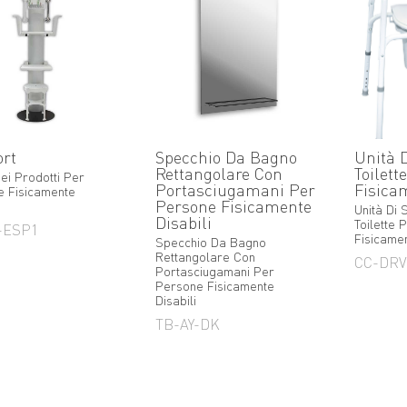
rt
Specchio Da Bagno
Unità 
Rettangolare Con
Toilett
ei Prodotti Per
Portasciugamani Per
Fisica
 Fisicamente
Persone Fisicamente
Unità Di
Disabili
Toilette
-ESP1
Fisicamen
Specchio Da Bagno
Rettangolare Con
CC-DRV
Portasciugamani Per
Persone Fisicamente
Disabili
TB-AY-DK