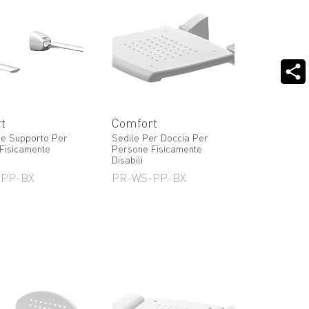
t
Comfort
ne Supporto Per
Sedile Per Doccia Per
Fisicamente
Persone Fisicamente
Disabili
-PP-BX
PR-WS-PP-BX