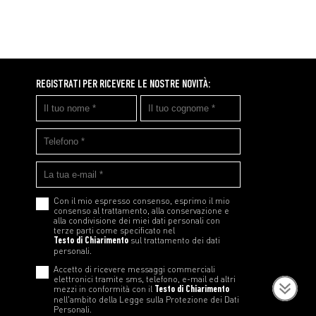
REGISTRATI PER RICEVERE LE NOSTRE NOVITÀ:
Con il mio espresso consenso, esprimo il mio
consenso al trattamento, alla conservazione e
alla condivisione dei miei dati personali con
terze parti come specificato nel
Testo di Chiarimento
sul trattamento dei dati
personali.
Accetto di ricevere messaggi commerciali
elettronici tramite sms, telefono, e-mail ed altri
mezzi in conformità con il
Testo di Chiarimento
nell'ambito della Legge sulla Protezione dei Dati
Personali.