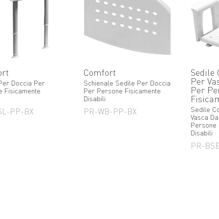
rt
Comfort
Sedile
Per Va
Per Doccia Per
Schienale Sedile Per Doccia
Per Pe
 Fisicamente
Per Persone Fisicamente
Fisica
Disabili
Sedile C
SL-PP-BX
PR-WB-PP-BX
Vasca Da
Persone 
Disabili
PR-BS