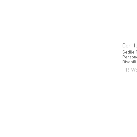
Comfo
Sedile 
Persone
Disabili
PR-W