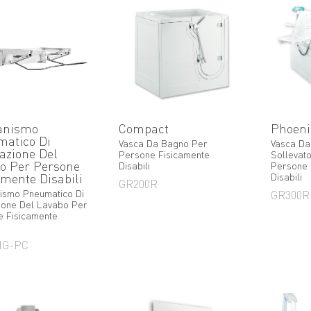
anismo
Compact
Phoeni
atico Di
Vasca Da Bagno Per
Vasca Da
nazione Del
Persone Fisicamente
Sollevato
o Per Persone
Disabili
Persone 
amente Disabili
Disabili
GR200R
ismo Pneumatico Di
GR300R
zione Del Lavabo Per
 Fisicamente
HG-PC