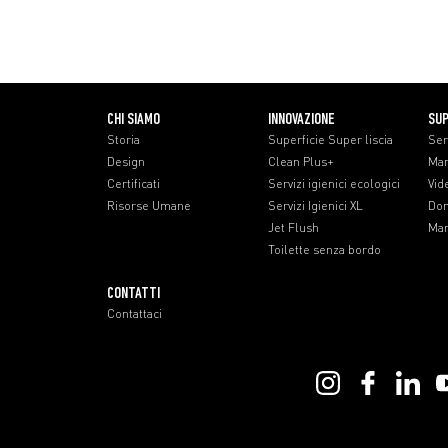
CHI SIAMO
INNOVAZIONE
SU
Storia
Superficie Super liscia
Ser
Design
Clean Plus+
Man
Certificati
Servizi igienici ecologici
Vid
Risorse Umane
Servizi Igienici XL
Dom
Jet Flush
Man
Toilette senza bordo
CONTATTI
Contattaci