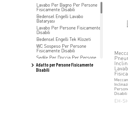
Lavabo Per Bagno Per Persone
Fisicamente Disabili
Bedensel Engelli Lavabo
Bataryası
Lavabo Per Persone Fisicamente
Disabili
Bedensel Engelli Tek Klozeti
WC Sospeso Per Persone
Fisicamente Disabili
Mecc
Sedile Per Doccia Per Persone
Pneum
Fisicamente Disabili
Incli
Adatto per Persone Fisicamente
Lavab
Specchio Per Il Bagno Per
Disabili
Fisic
Persone Fisicamente Disabili
Meccan
Copriwater Per Disabili Fisici
Inclina
Meccanismo Di Inclinazione Del
Persone
Lavabo Per Persone Fisicamente
Disabili
Disabili
EH-S
Vasca Da Bagno Per Persone
Fisicamente Disabili
Sedile Da Bagno Per Persone
Fisicamente Disabili
Stand Dei Prodotti Per Persone