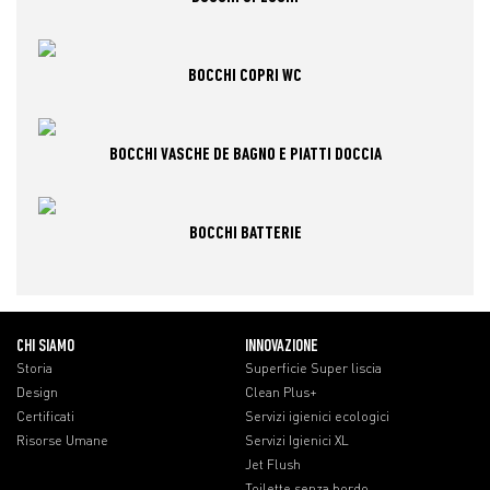
BOCCHI COPRI WC
BOCCHI VASCHE DE BAGNO E PIATTI DOCCIA
BOCCHI BATTERIE
CHI SIAMO
INNOVAZIONE
Storia
Superficie Super liscia
Design
Clean Plus+
Certificati
Servizi igienici ecologici
Risorse Umane
Servizi Igienici XL
Jet Flush
Toilette senza bordo