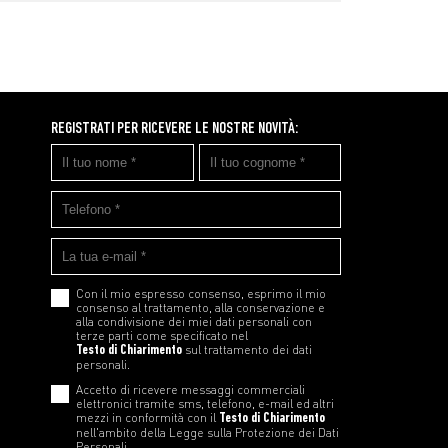
REGISTRATI PER RICEVERE LE NOSTRE NOVITÀ:
Con il mio espresso consenso, esprimo il mio
consenso al trattamento, alla conservazione e
alla condivisione dei miei dati personali con
terze parti come specificato nel
Testo di Chiarimento
sul trattamento dei dati
personali.
Accetto di ricevere messaggi commerciali
elettronici tramite sms, telefono, e-mail ed altri
mezzi in conformità con il
Testo di Chiarimento
nell'ambito della Legge sulla Protezione dei Dati
Personali.