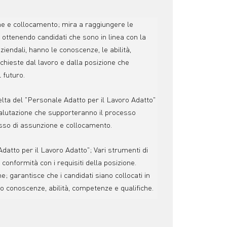
ne e collocamento; mira a raggiungere le
li ottenendo candidati che sono in linea con la
aziendali, hanno le conoscenze, le abilità,
chieste dal lavoro e dalla posizione che
 futuro.
celta del "Personale Adatto per il Lavoro Adatto"
valutazione che supporteranno il processo
esso di assunzione e collocamento.
Adatto per il Lavoro Adatto"; Vari strumenti di
 conformità con i requisiti della posizione.
ne; garantisce che i candidati siano collocati in
o conoscenze, abilità, competenze e qualifiche.