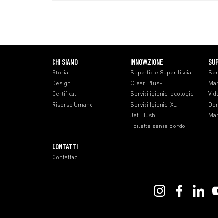
CHI SIAMO
INNOVAZIONE
SU
Storia
Superficie Super liscia
Ser
Design
Clean Plus+
Man
Certificati
Servizi igienici ecologici
Vid
Risorse Umane
Servizi Igienici XL
Dom
Jet Flush
Man
Toilette senza bordo
CONTATTI
Contattaci