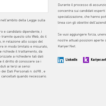
Durante il processo di assunzi
concentra sui candidati esperti 
specializzazione, che hanno pot
nell'ambito della Legge sulla
linea con gli obiettivi dell'aziend
oro e candidato dipendente, i
Se vuoi aggiungere forza, unend
 tramite questo sito Web, do il
nostre attuali posizioni aperte
 in relazione allo scopo del
Kariyer.Net.
are in modo limitato e misurato,
e richiede il trattamento, da
rizzate a richiedere tali dati
LinkedIn
Kariyer.ne
il diritto di conoscere se i
duti ai terzi ai sensi
 dei Dati Personali n. 6698 , e
 e cancellati quando necessario.