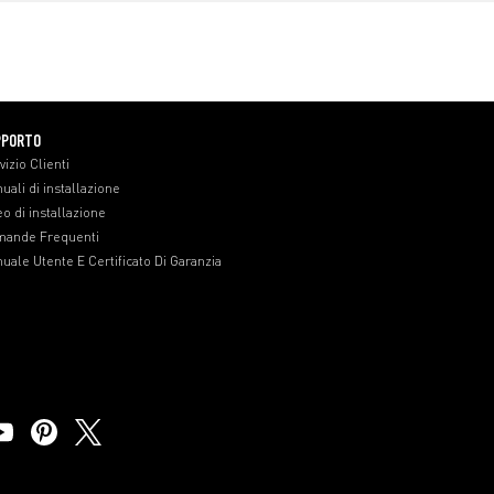
PPORTO
vizio Clienti
uali di installazione
eo di installazione
ande Frequenti
uale Utente E Certificato Di Garanzia