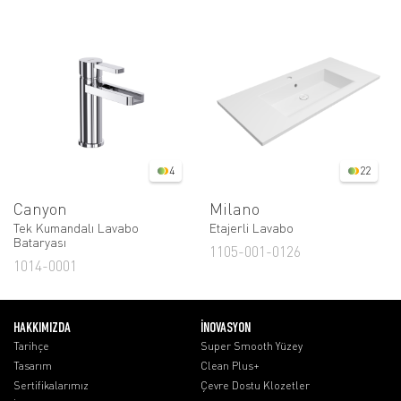
4
22
Canyon
Milano
Tek Kumandalı Lavabo
Etajerli Lavabo
Bataryası
1105-001-0126
1014-0001
HAKKIMIZDA
İNOVASYON
Tarihçe
Super Smooth Yüzey
Tasarım
Clean Plus+
Sertifikalarımız
Çevre Dostu Klozetler