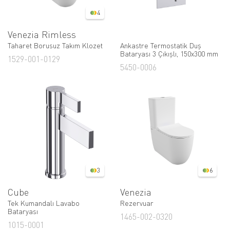
4
Venezia Rimless
Taharet Borusuz Takım Klozet
Ankastre Termostatik Duş
Bataryası 3 Çıkışlı, 150x300 mm
1529-001-0129
5450-0006
3
6
Cube
Venezia
Tek Kumandalı Lavabo
Rezervuar
Bataryası
1465-002-0320
1015-0001