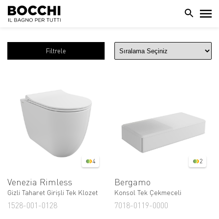
Filtrele
4
2
Venezia Rimless
Bergamo
Gizli Taharet Girişli Tek Klozet
Konsol Tek Çekmeceli
1528-001-0128
7018-0119-0000