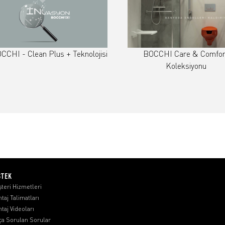
CCHI - Clean Plus + Teknolojisi
BOCCHI Care & Comfor
Koleksiyonu
STEK
teri Hizmetleri
taj Talimatları
taj Videoları
ça Sorulan Sorular