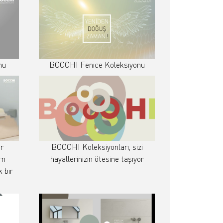
nu
BOCCHI Fenice Koleksiyonu
r
BOCCHI Koleksiyonları, sizi
rn
hayallerinizin ötesine taşıyor
k bir