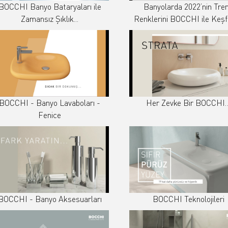
BOCCHI Banyo Bataryaları ile
Banyolarda 2022’nin Tre
Zamansız Şıklık...
Renklerini BOCCHI ile Keşf
BOCCHI - Banyo Lavaboları -
Her Zevke Bir BOCCHI
Fenice
BOCCHI - Banyo Aksesuarları
BOCCHI Teknolojileri