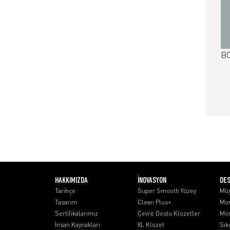
BO
HAKKIMIZDA
İNOVASYON
DE
Tarihçe
Super Smooth Yüzey
Müş
Tasarım
Clean Plus+
Mon
Sertifikalarımız
Çevre Dostu Klozetler
Mon
İnsan Kaynakları
XL Klozet
Sık