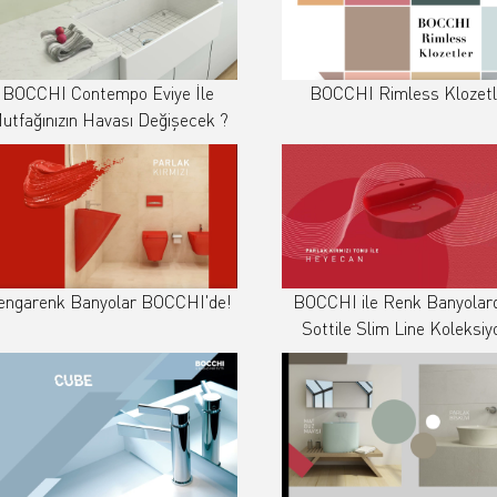
BOCCHI Contempo Eviye İle
BOCCHI Rimless Klozetl
utfağınızın Havası Değişecek ?
engarenk Banyolar BOCCHI'de!
BOCCHI ile Renk Banyolard
Sottile Slim Line Koleksiy