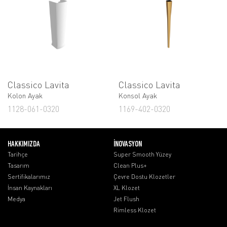
Classico Lavita
Classico Lavita
Kolon Ayak
Konsol Ayak
1128-061-0320
1169-402-0320
HAKKIMIZDA
İNOVASYON
Tarihçe
Super Smooth Yüzey
Tasarım
Clean Plus+
Sertifikalarımız
Çevre Dostu Klozetler
İnsan Kaynakları
XL Klozet
Medya
Jet Flush
Rimless Klozet