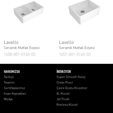
Lavello
Lavello
Seramik Mutfak Eviyesi
Seramik Mutfak Eviyesi
1658-001-0140-03
1657-001-0140-03
HAKKIMIZDA
İNOVASYON
Tarihçe
Super Smooth Yüzey
Tasarım
Clean Plus+
Sertifikalarımız
Çevre Dostu Klozetler
İnsan Kaynakları
XL Klozet
Medya
Jet Flush
Rimless Klozet