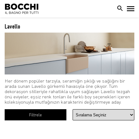
Lavello
Her dönem popüler tarzıyla, seramiğin şıklığı ve sağlığını bir
arada sunan Lavello görkemli havasıyla öne çıkıyor. Tüm
dekorasyon stilleriyle rahatlıkla uyum sağlayan Lavello tezgah
önü eviyeler, eşsiz renk tonları ile farklı boy seçenekleri içeren
koleksiyonuyla mutfağınızın karakterini değiştirmeye aday.
Filtrele