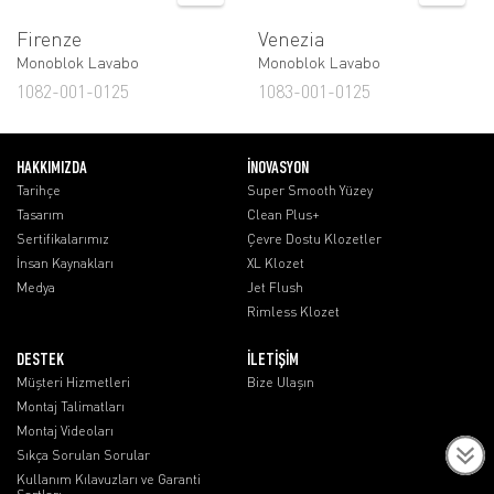
Firenze
Venezia
Monoblok Lavabo
Monoblok Lavabo
1082-001-0125
1083-001-0125
HAKKIMIZDA
İNOVASYON
Tarihçe
Super Smooth Yüzey
Tasarım
Clean Plus+
Sertifikalarımız
Çevre Dostu Klozetler
İnsan Kaynakları
XL Klozet
Medya
Jet Flush
Rimless Klozet
DESTEK
İLETİŞİM
Müşteri Hizmetleri
Bize Ulaşın
Montaj Talimatları
Montaj Videoları
Sıkça Sorulan Sorular
Kullanım Kılavuzları ve Garanti