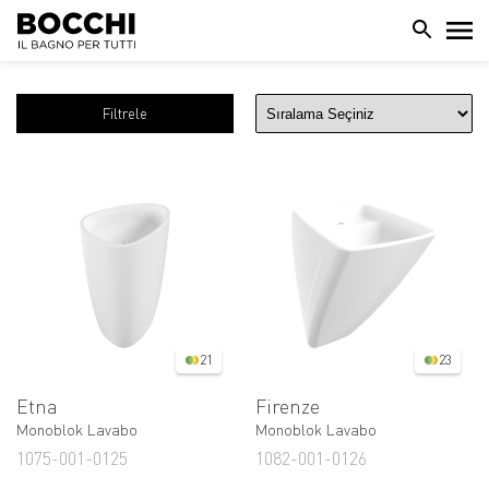
Filtrele
21
23
Etna
Firenze
Monoblok Lavabo
Monoblok Lavabo
1075-001-0125
1082-001-0126