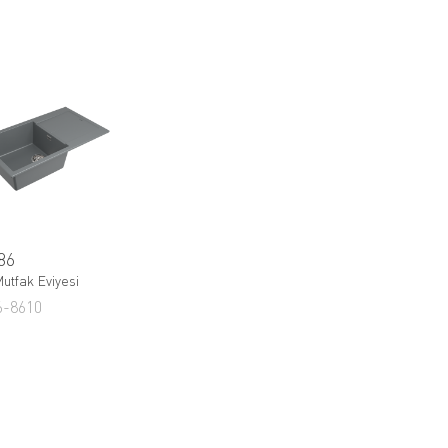
86
utfak Eviyesi
6-8610