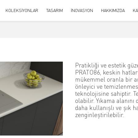
KOLEKSİYONLAR
TASARIM
İNOVASYON
HAKKIMIZDA
KA
Pratikliği ve estetik güz
PRATO86, keskin hatları
mükemmel oranla bir aray
önleyici ve temizlenmes
teknolojisine sahiptir. T
olabilir. Yıkama alanını
daha kullanışlı ve şık h
zenginleştirilebilir.