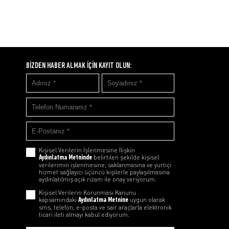
BİZDEN HABER ALMAK İÇİN KAYIT OLUN:
Kişisel Verilerin İşlenmesine İlişkin
Aydınlatma Metninde
belirtilen şekilde kişisel
verilerimin işlenmesine, saklanmasına ve yurtiçi
hizmet sağlayıcı üçüncü kişilerle paylaşılmasına
aydınlatılmış açık rızam ile onay veriyorum.
Kişisel Verilerin Korunması Kanunu
kapsamındaki
Aydınlatma Metnine
uygun olarak
sms, telefon, e-posta ve sair araçlarla elektronik
ticari ileti almayı kabul ediyorum.