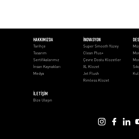
HAKKIMIZDA
İNOVASYON
DE
Tarihçe
Super Smooth Yüzey
Müş
Tasarım
Clean Plus+
Mon
Sertifikalarımız
Çevre Dostu Klozetler
Mon
İnsan Kaynakları
XL Klozet
Sık
Medya
Jet Flush
Kul
Rimless Klozet
İLETİŞİM
Bize Ulaşın