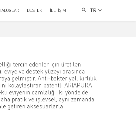
TR
TALOGLAR
DESTEK
İLETİŞİM
elliği tercih edenler için üretilen
, eviye ve destek yüzeyi arasında
a gelmiştir. Anti-bakteriyel, kirlilik
ini kolaylaştıran patentli ARIAPURA
ekli eviyenin damlalığı iki yönde de
 daha pratik ve işlevsel, aynı zamanda
ale getiren aksesuarlarla