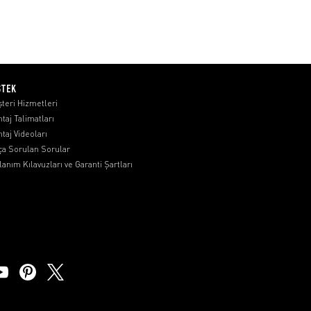
STEK
teri Hizmetleri
taj Talimatları
taj Videoları
ça Sorulan Sorular
lanım Kılavuzları ve Garanti Şartları